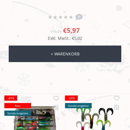
0
€5,97
€11,95
Exkl. MwSt.: €5,02
+ WARENKORB
-49%
-50%
Neu
Sonderangebot
Sonderangebot