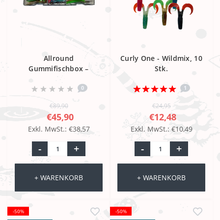
Allround
Curly One - Wildmix, 10
Gummifischbox –
Stk.
Süßwasser Edition
0
1
€89,90
€24,95
€45,90
€12,48
Exkl. MwSt.: €38,57
Exkl. MwSt.: €10,49
-
+
-
+
+ WARENKORB
+ WARENKORB
-50%
-50%